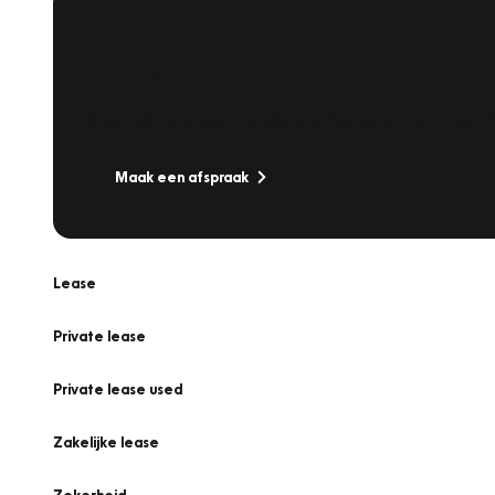
Plan een
Werkplaatsafspraak
Is uw auto toe aan Onderhoud, Bandenwissel of een Va
Maak een afspraak
Lease
Private lease
Private lease used
Zakelijke lease