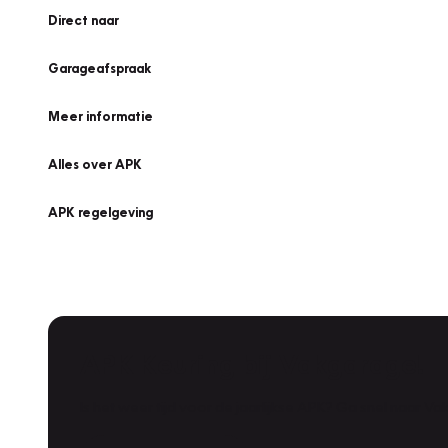
Direct naar
Garageafspraak
Meer informatie
Alles over APK
APK regelgeving
APK Keuring bij Vakgarage!
Is het weer tijd voor de jaarlijkse APK? Ga snel naar V