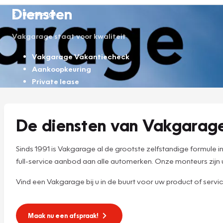
Diensten
Homepage
Vakgarage staat voor kwaliteit
Vakgarage Vakantiecheck
Aankoopkeuring
Private lease
De diensten van Vakgarag
Sinds 1991 is Vakgarage al de grootste zelfstandige formul
full-service aanbod aan alle automerken. Onze monteurs zij
Vind een Vakgarage bij u in de buurt voor uw product of servi
Maak nu een afspraak!