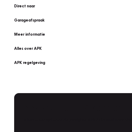
Direct naar
Garageafspraak
Meer informatie
Alles over APK
APK regelgeving
APK Keuring bij Vakgarage!
Is het weer tijd voor de jaarlijkse APK? Ga snel naar V