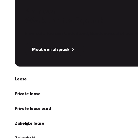
Plan een
Werkplaatsafspraak
Is uw auto toe aan Onderhoud, Bandenwissel of een Va
Maak een afspraak
Lease
Private lease
Private lease used
Zakelijke lease