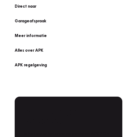
Direct naar
Garageafspraak
Meer informatie
Alles over APK
APK regelgeving
APK Keuring bij
Vakgarage!
Is het weer tijd voor de jaarlijkse APK? Ga