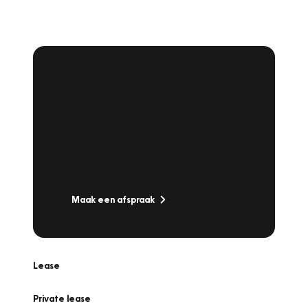
Plan een
Werkplaatsafspraak
Is uw auto toe aan Onderhoud,
Bandenwissel of een Vakantiecheck? Plan
online een afspraak!
Maak een afspraak
Lease
Private lease