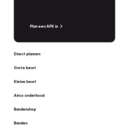
snel naar Vakgarage bij u in de buurt, en ga
zonder zorgen de weg op!
Plan een APK in
Direct plannen
Grote beurt
Kleine beurt
Airco onderhoud
Bandenshop
Banden