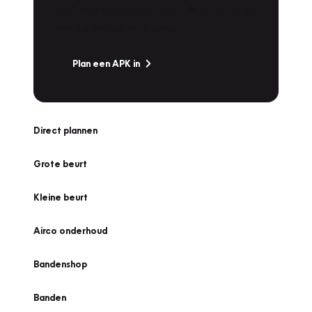
snel naar Vakgarage bij u in de buurt, en ga
zonder zorgen de weg op!
Plan een APK in
Direct plannen
Grote beurt
Kleine beurt
Airco onderhoud
Bandenshop
Banden