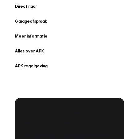
Direct naar
Garageafspraak
Meer informatie
Alles over APK
APK regelgeving
APK Keuring bij
Vakgarage!
Is het weer tijd voor de jaarlijkse APK? Ga