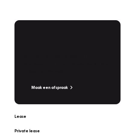
Plan een
Werkplaatsafspraak
Is uw auto toe aan Onderhoud,
Bandenwissel of een Vakantiecheck? Plan
online een afspraak!
Maak een afspraak
Lease
Private lease