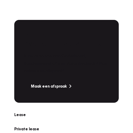
Plan een
Werkplaatsafspraak
Is uw auto toe aan Onderhoud,
Bandenwissel of een Vakantiecheck? Plan
online een afspraak!
Maak een afspraak
Lease
Private lease