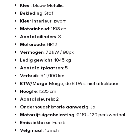
Kleur
: blauw Metallic
Bekleding
: Stof
Kleur interieur
: zwart
Motorinhoud
: 1198 cc
Aantal cilinders
: 3
Motorcode
: HR12
Vermogen
: 72 kW / 98pk
Ledig gewicht
: 1045 kg
Aantal zitplaatsen
: 5
Verbruik
: 5.1 l/100 km
BTW/Marge
: Marge, de BTW is niet aftrekbaar
Hoogte
: 1535 cm
Aantal sleutels
: 2
Onderhoudshistorie aanwezig
: Ja
Motorrijtuigenbelasting
: € 119 - 129 per kwartaal
Emissieklasse
: Euro 5
Velgmaat
: 15 inch