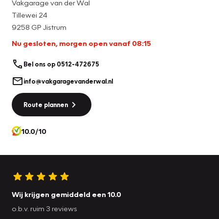
Vakgarage van der Wal
Tillewei 24
9258 GP Jistrum
Nu gesloten, morgen open vanaf 08:15
Bel ons op 0512-472675
info@vakgaragevanderwal.nl
Route plannen
10.0/10
Wij krijgen gemiddeld een 10.0
o.b.v. ruim 3 reviews