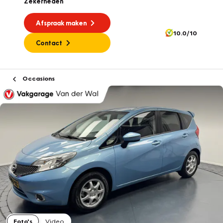
Zekerheden
Afspraak maken
10.0/10
Contact
Occasions
Foto's
Video