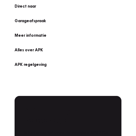
Direct naar
Garageafspraak
Meer informatie
Alles over APK
APK regelgeving
APK Keuring bij
Vakgarage!
Is het weer tijd voor de jaarlijkse APK? Ga