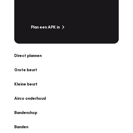
snel naar Vakgarage bij u in de buurt, en ga
zonder zorgen de weg op!
Plan een APK in
Direct plannen
Grote beurt
Kleine beurt
Airco onderhoud
Bandenshop
Banden