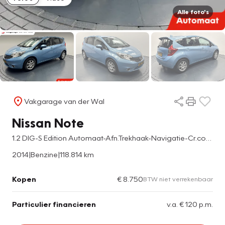
Alle foto's
Vakgarage van der Wal
Nissan Note
1.2 DIG-S Edition Automaat-Afn.Trekhaak-Navigatie-Cr.contr-Clima-Lm15''velgen
2014
|
Benzine
|
118.814 km
Kopen
€ 8.750
BTW niet verrekenbaar
Particulier financieren
v.a. € 120 p.m.