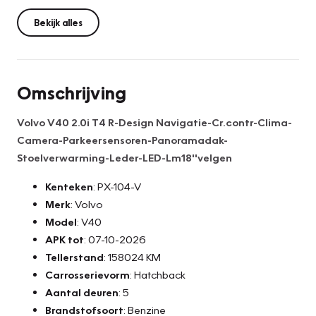
Bekijk alles
Omschrijving
Volvo V40 2.0i T4 R-Design Navigatie-Cr.contr-Clima-
Camera-Parkeersensoren-Panoramadak-
Stoelverwarming-Leder-LED-Lm18''velgen
Kenteken
: PX-104-V
Merk
: Volvo
Model
: V40
APK tot
: 07-10-2026
Tellerstand
: 158024 KM
Carrosserievorm
: Hatchback
Aantal deuren
: 5
Brandstofsoort
: Benzine