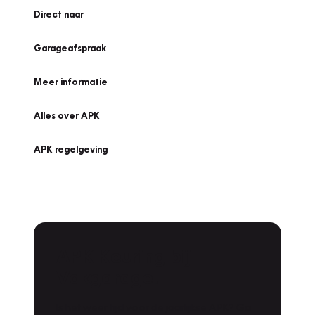
Direct naar
Garageafspraak
Meer informatie
Alles over APK
APK regelgeving
APK Keuring bij
Vakgarage!
Is het weer tijd voor de jaarlijkse APK? Ga