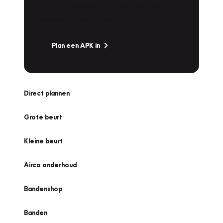
snel naar Vakgarage bij u in de buurt, en ga
zonder zorgen de weg op!
Plan een APK in
Direct plannen
Grote beurt
Kleine beurt
Airco onderhoud
Bandenshop
Banden