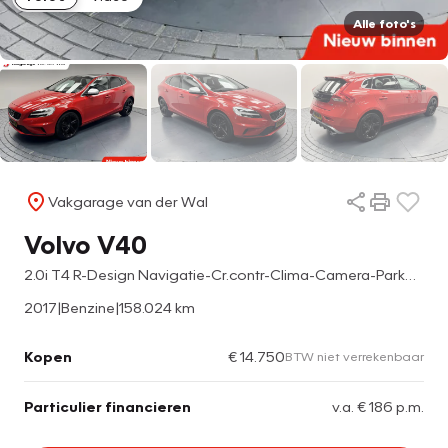
Alle foto's
Vakgarage van der Wal
Volvo V40
2.0i T4 R-Design Navigatie-Cr.contr-Clima-Camera-Parkeersensoren-Panoramadak-Stoelverwarming-Leder-LED-Lm18''velgen
2017
|
Benzine
|
158.024 km
Kopen
€ 14.750
BTW niet verrekenbaar
Particulier financieren
v.a. € 186 p.m.