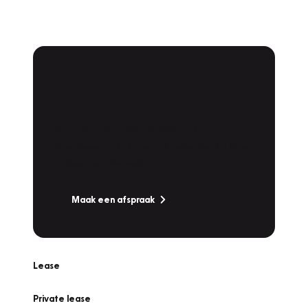
Plan een
Werkplaatsafspraak
Is uw auto toe aan Onderhoud,
Bandenwissel of een Vakantiecheck? Plan
online een afspraak!
Maak een afspraak
Lease
Private lease