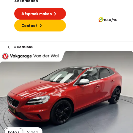
Zekerheden
Afspraak maken
10.0/10
Contact
Occasions
Foto's
Video