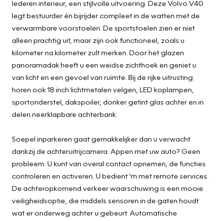
lederen interieur, een stijlvolle uitvoering. Deze Volvo V40
legt bestuurder én bijrijder compleet in de watten met de
verwarmbare voorstoelen. De sportstoelen zien er niet
alleen prachtig uit, maar zijn ook functioneel, zoals u
kilometer na kilometer zult merken. Door het glazen
panoramadak heeft u een weidse zichthoek en geniet u
van licht en een gevoel van ruimte. Bij de rijke uitrusting
horen ook 18 inch lichtmetalen velgen, LED koplampen,
sportonderstel, dakspoiler, donker getint glas achter en in
delen neerklapbare achterbank.
Soepel inparkeren gaat gemakkelijker dan u verwacht
dankzij de achteruitrijcamera. Appen met uw auto? Geen
probleem. U kunt van overal contact opnemen, de functies
controleren en activeren. U bedient 'm met remote services.
De achteropkomend verkeer waarschuwing is een mooie
veiligheidsoptie, die middels sensoren in de gaten houdt
wat er onderweg achter u gebeurt. Automatische