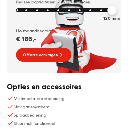
Kies een looptijd tussen
12
en
120
maanden
120
mnd
Uw maandbedrag:
€ 186
,-
Offerte aanvragen
Opties en accessoires
Multimedia-voorbereiding
Navigatiesysteem
Spraakbediening
Stuur multifunctioneel