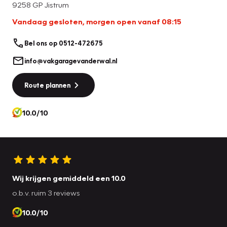
9258 GP Jistrum
Vandaag gesloten, morgen open vanaf 08:15
Bel ons op 0512-472675
info@vakgaragevanderwal.nl
Route plannen
10.0/10
Wij krijgen gemiddeld een 10.0
o.b.v. ruim 3 reviews
10.0/10