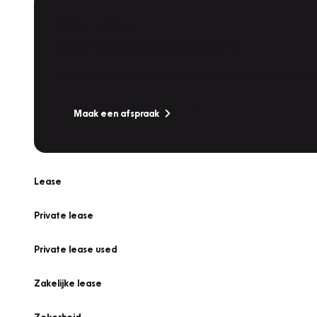
Plan een
Werkplaatsafspraak
Is uw auto toe aan Onderhoud, Bandenwissel of een Va
Maak een afspraak
Lease
Private lease
Private lease used
Zakelijke lease