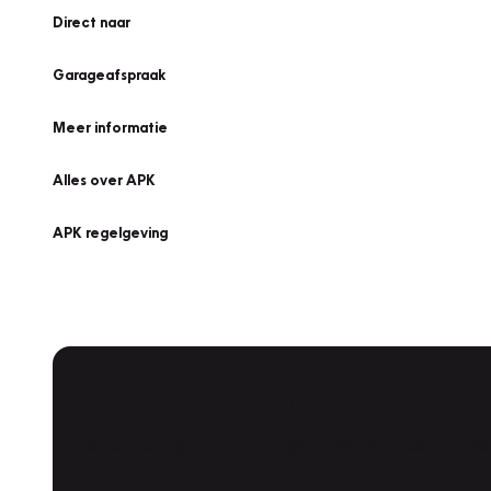
Direct naar
Garageafspraak
Meer informatie
Alles over APK
APK regelgeving
APK Keuring bij Vakgarage!
Is het weer tijd voor de jaarlijkse APK? Ga snel naar V