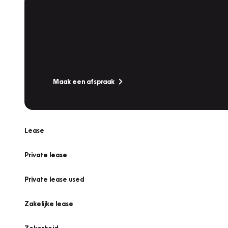
Plan een
Werkplaatsafspraak
Is uw auto toe aan Onderhoud, Bandenwissel of een Va
Maak een afspraak
Lease
Private lease
Private lease used
Zakelijke lease