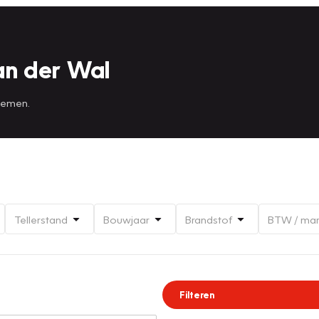
an der Wal
 nemen.
Tellerstand
Bouwjaar
Brandstof
BTW / ma
Filteren