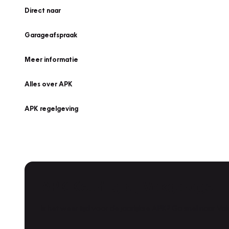
Direct naar
Garageafspraak
Meer informatie
Alles over APK
APK regelgeving
APK Keuring bij Vakgarage!
Is het weer tijd voor de jaarlijkse APK? Ga snel naar V