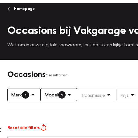
Homepage
Occasions bij Vakgarage v
Welkom in onze digitale showroom, leuk dat u een kijkje komt
Occasions
5 resultaten
Merk
Model
Transmissie
Prijs
1
1
Reset alle filters