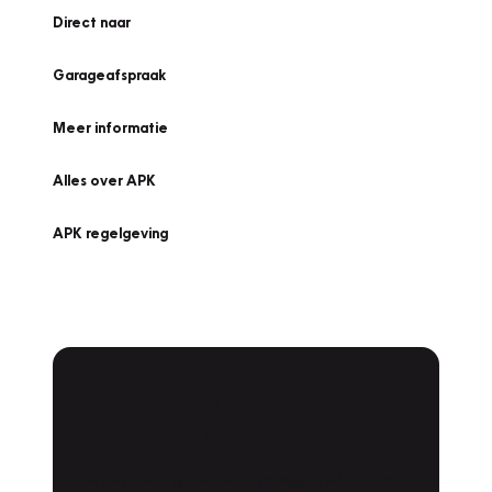
Direct naar
Garageafspraak
Meer informatie
Alles over APK
APK regelgeving
APK Keuring bij
Vakgarage!
Is het weer tijd voor de jaarlijkse APK? Ga