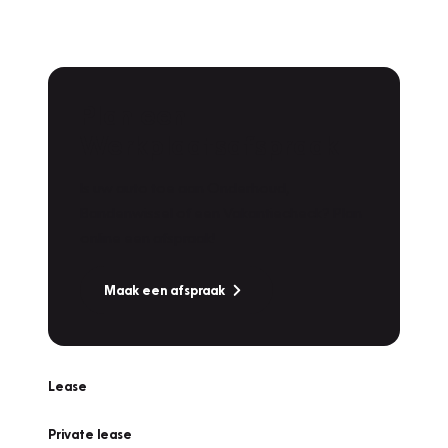
Plan een
Werkplaatsafspraak
Is uw auto toe aan Onderhoud,
Bandenwissel of een Vakantiecheck? Plan
online een afspraak!
Maak een afspraak
Lease
Private lease