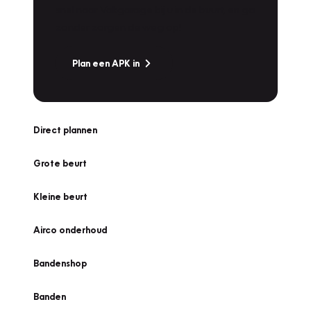
snel naar Vakgarage bij u in de buurt, en ga
zonder zorgen de weg op!
Plan een APK in
Direct plannen
Grote beurt
Kleine beurt
Airco onderhoud
Bandenshop
Banden