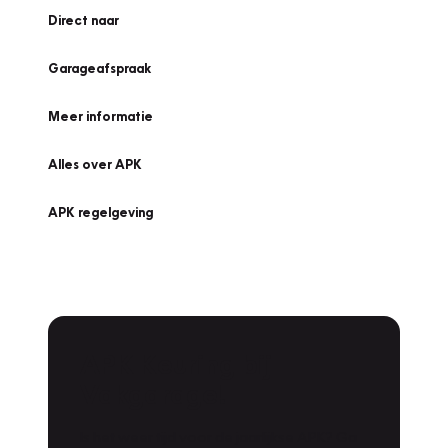
Direct naar
Garageafspraak
Meer informatie
Alles over APK
APK regelgeving
APK Keuring bij
Vakgarage!
Is het weer tijd voor de jaarlijkse APK? Ga