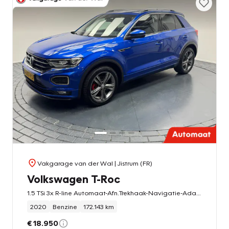
Vakgarage van der Wal
| Jistrum (FR)
Volkswagen T-Roc
1.5 TSi 3x R-line Automaat-Afn.Trekhaak-Navigatie-Adapt.Cr.contr-Clima-Carplay-Camera-Stoelverwarming-Parkeersensoren-Lm18''velgen
2020
Benzine
172.143 km
€ 18.950