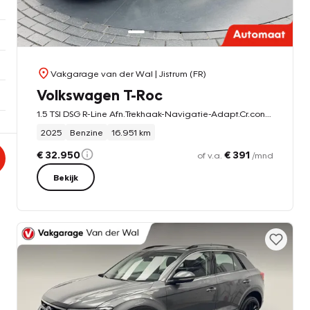
Vakgarage van der Wal
| Jistrum (FR)
Volkswagen T-Roc
1.5 TSI DSG R-Line Afn.Trekhaak-Navigatie-Adapt.Cr.contr-Clima-Carplay-Camera-Virtual-Parkeersensoren-Lm17''velgen
2025
Benzine
16.951 km
€ 32.950
€ 391
of v.a.
/mnd
Bekijk