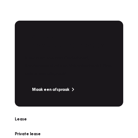
Plan een
Werkplaatsafspraak
Is uw auto toe aan Onderhoud,
Bandenwissel of een Vakantiecheck? Plan
online een afspraak!
Maak een afspraak
Lease
Private lease