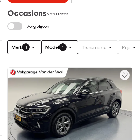
Occasions
5 resultaten
Vergelijken
Merk
Model
Transmissie
Prijs
1
1