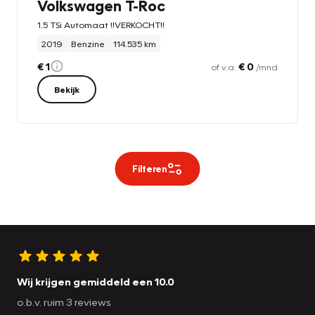
Volkswagen T-Roc
1.5 TSi Automaat !!VERKOCHT!!
2019
Benzine
114.535 km
€ 1
€ 0
of v.a.
/mnd
Bekijk
Filteren
Wij krijgen gemiddeld een 10.0
o.b.v. ruim 3 reviews