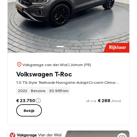
Vakgarage van der Wal
| Jistrum (FR)
Volkswagen T-Roc
1.0 TSi Style Trekhaak-Navigatie-Adapt.Cr.contr-Clima-Carplay-Camera-Stoelverwarming-LED-Parkeersensoren-Lm18''velgen
2022
Benzine
30.965 km
€ 23.750
€ 288
of v.a.
/mnd
Bekijk