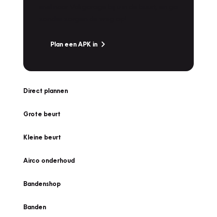
snel naar Vakgarage bij u in de buurt, en ga
zonder zorgen de weg op!
Plan een APK in
Direct plannen
Grote beurt
Kleine beurt
Airco onderhoud
Bandenshop
Banden