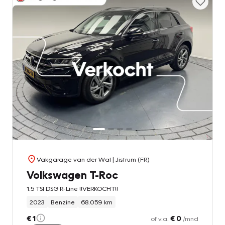
Vakgarage van der Wal
| Jistrum (FR)
Volkswagen T-Roc
1.5 TSI DSG R-Line !!VERKOCHT!!
2023
Benzine
68.059 km
€ 1
€ 0
of v.a.
/mnd