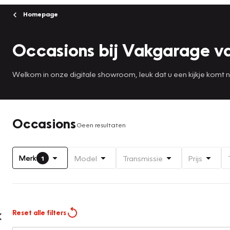
Homepage
Occasions bij Vakgarage v
Welkom in onze digitale showroom, leuk dat u een kijkje komt
Occasions
Geen resultaten
Merk
Model
Transmissie
Prijs
1
Reset alle filters