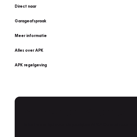
Direct naar
Garageafspraak
Meer informatie
Alles over APK
APK regelgeving
APK Keuring bij Vakgarage!
Is het weer tijd voor de jaarlijkse APK? Ga snel naar V