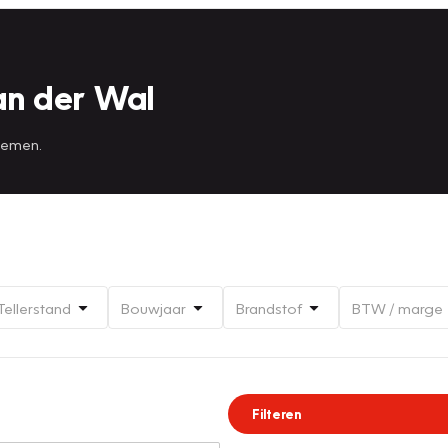
an der Wal
 nemen.
Tellerstand
Bouwjaar
Brandstof
BTW / marge
Filteren