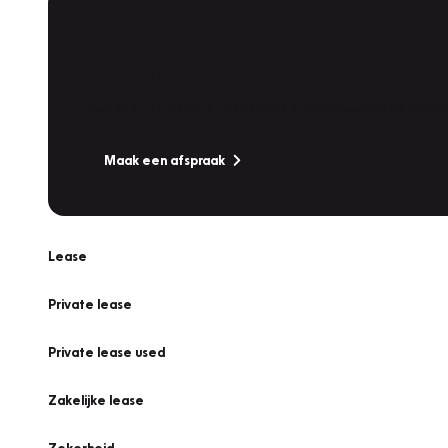
Plan een
Werkplaatsafspraak
Is uw auto toe aan Onderhoud, Bandenwissel of een Va
Maak een afspraak
Lease
Private lease
Private lease used
Zakelijke lease