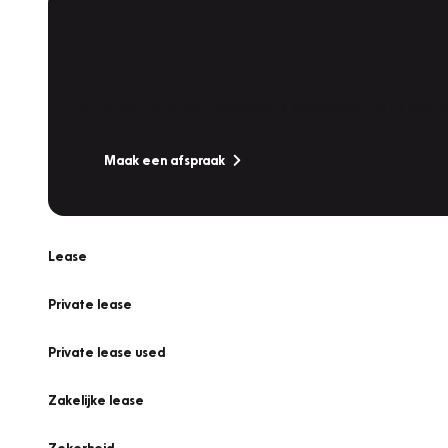
Plan een
Werkplaatsafspraak
Is uw auto toe aan Onderhoud, Bandenwissel of een Va
Maak een afspraak
Lease
Private lease
Private lease used
Zakelijke lease