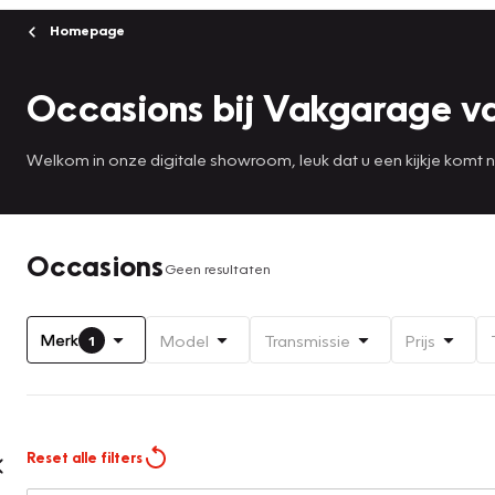
Homepage
Occasions bij Vakgarage v
Welkom in onze digitale showroom, leuk dat u een kijkje komt
Occasions
Geen resultaten
Merk
Model
Transmissie
Prijs
1
Reset alle filters