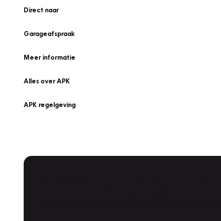
Direct naar
Garageafspraak
Meer informatie
Alles over APK
APK regelgeving
APK Keuring bij Vakgarage!
Is het weer tijd voor de jaarlijkse APK? Ga snel naar V