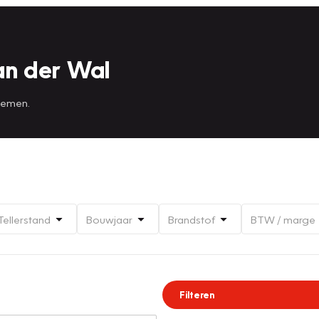
an der Wal
 nemen.
Tellerstand
Bouwjaar
Brandstof
BTW / marge
Filteren