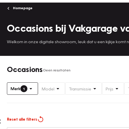
Homepage
Occasions bij Vakgarage v
Welkom in onze digitale showroom, leuk dat u een kijkje komt
Occasions
Geen resultaten
Merk
Model
Transmissie
Prijs
1
Reset alle filters