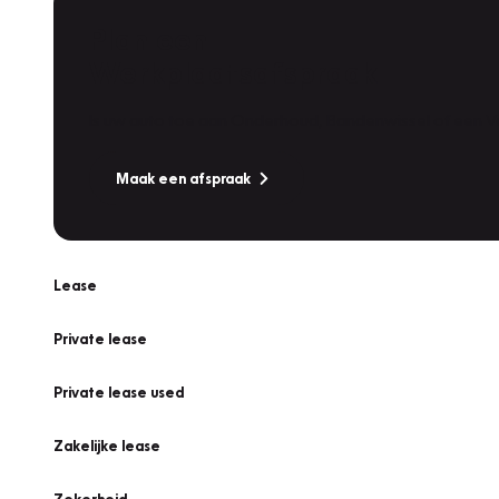
Plan een
Werkplaatsafspraak
Is uw auto toe aan Onderhoud, Bandenwissel of een Va
Maak een afspraak
Lease
Private lease
Private lease used
Zakelijke lease