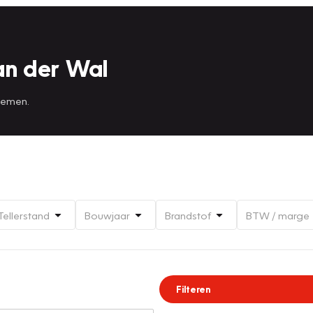
an der Wal
 nemen.
Tellerstand
Bouwjaar
Brandstof
BTW / marge
Filteren