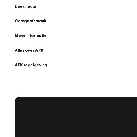
Direct naar
Garageafspraak
Meer informatie
Alles over APK
APK regelgeving
APK Keuring bij Vakgarage!
Is het weer tijd voor de jaarlijkse APK? Ga snel naar V