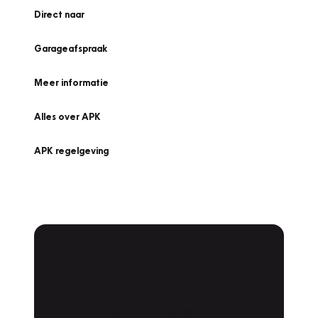
Direct naar
Garageafspraak
Meer informatie
Alles over APK
APK regelgeving
APK Keuring bij
Vakgarage!
Is het weer tijd voor de jaarlijkse APK? Ga