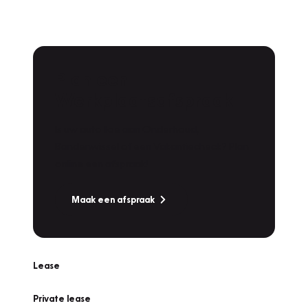
Plan een
Werkplaatsafspraak
Is uw auto toe aan Onderhoud,
Bandenwissel of een Vakantiecheck? Plan
online een afspraak!
Maak een afspraak
Lease
Private lease