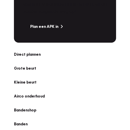
snel naar Vakgarage bij u in de buurt, en ga
zonder zorgen de weg op!
Plan een APK in
Direct plannen
Grote beurt
Kleine beurt
Airco onderhoud
Bandenshop
Banden