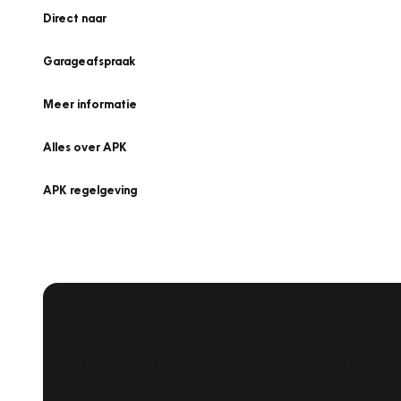
Direct naar
Garageafspraak
Meer informatie
Alles over APK
APK regelgeving
APK Keuring bij Vakgarage!
Is het weer tijd voor de jaarlijkse APK? Ga snel naar V