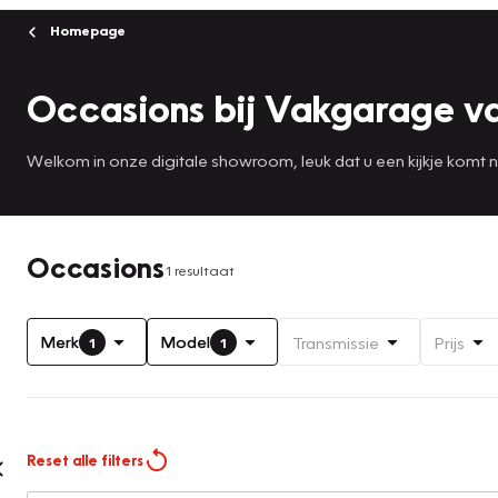
Homepage
Occasions bij Vakgarage v
Welkom in onze digitale showroom, leuk dat u een kijkje komt
Occasions
1 resultaat
Merk
Model
Transmissie
Prijs
1
1
Reset alle filters