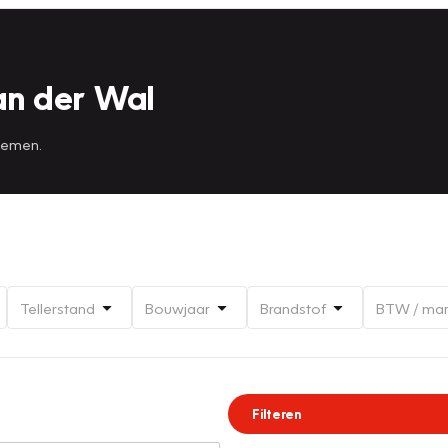
an der Wal
 nemen.
Tellerstand
Bouwjaar
Brandstof
BTW / ma
Filteren