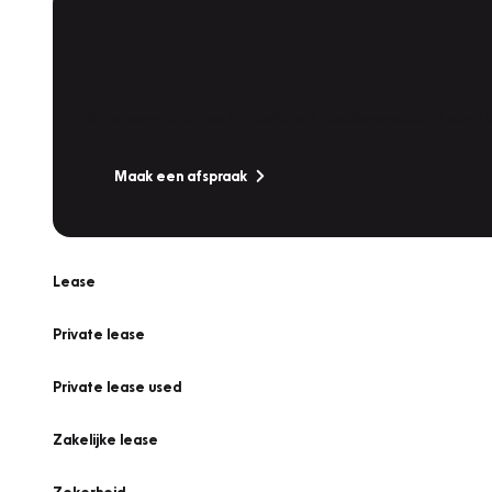
Plan een
Werkplaatsafspraak
Is uw auto toe aan Onderhoud, Bandenwissel of een Va
Maak een afspraak
Lease
Private lease
Private lease used
Zakelijke lease