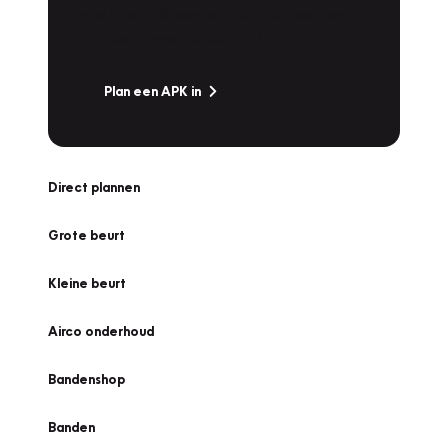
snel naar Vakgarage bij u in de buurt, en ga
zonder zorgen de weg op!
Plan een APK in
Direct plannen
Grote beurt
Kleine beurt
Airco onderhoud
Bandenshop
Banden