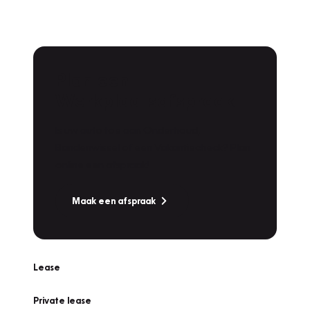
Plan een
Werkplaatsafspraak
Is uw auto toe aan Onderhoud,
Bandenwissel of een Vakantiecheck? Plan
online een afspraak!
Maak een afspraak
Lease
Private lease