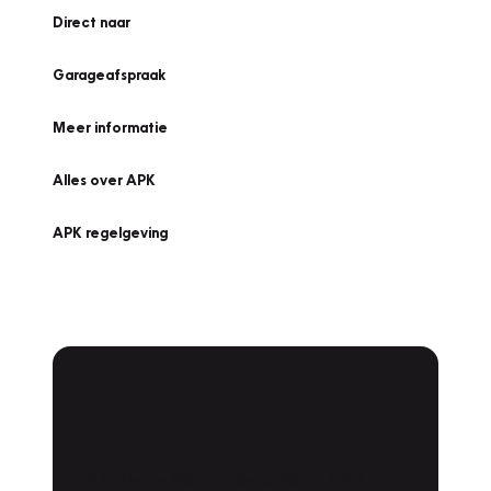
Direct naar
Garageafspraak
Meer informatie
Alles over APK
APK regelgeving
APK Keuring bij
Vakgarage!
Is het weer tijd voor de jaarlijkse APK? Ga