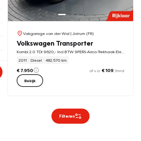
Vakgarage van der Wal
| Jistrum (FR)
Volkswagen Transporter
Kombi 2.0 TDI 9620,- Incl.BTW 9PERS-Airco-Trekhaak-Elek.ramen-Elek.spiegels
2011
Diesel
482.570 km
€ 7.950
€ 109
of v.a.
/mnd
Bekijk
Filteren