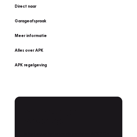
Direct naar
Garageafspraak
Meer informatie
Alles over APK
APK regelgeving
APK Keuring bij
Vakgarage!
Is het weer tijd voor de jaarlijkse APK? Ga