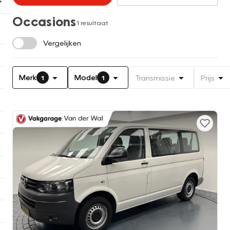
Occasions
1 resultaat
Vergelijken
Merk
Model
Transmissie
Prijs
1
1