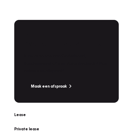
Plan een
Werkplaatsafspraak
Is uw auto toe aan Onderhoud,
Bandenwissel of een Vakantiecheck? Plan
online een afspraak!
Maak een afspraak
Lease
Private lease