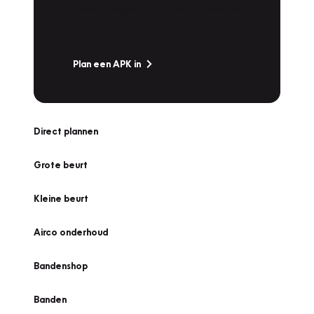
snel naar Vakgarage bij u in de buurt, en ga
zonder zorgen de weg op!
Plan een APK in
Direct plannen
Grote beurt
Kleine beurt
Airco onderhoud
Bandenshop
Banden