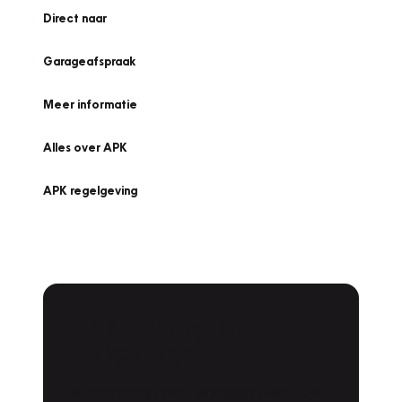
Direct naar
Garageafspraak
Meer informatie
Alles over APK
APK regelgeving
APK Keuring bij
Vakgarage!
Is het weer tijd voor de jaarlijkse APK? Ga