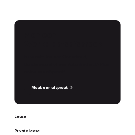
Plan een
Werkplaatsafspraak
Is uw auto toe aan Onderhoud,
Bandenwissel of een Vakantiecheck? Plan
online een afspraak!
Maak een afspraak
Lease
Private lease