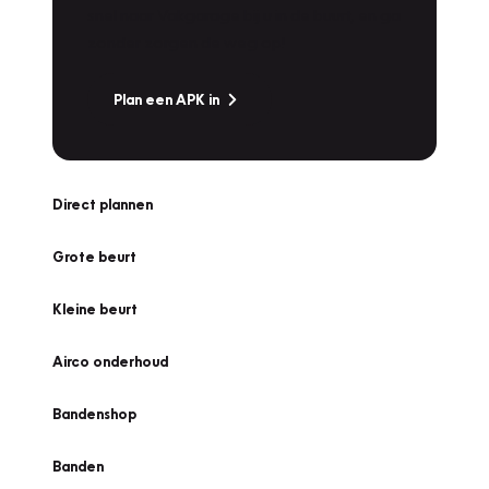
snel naar Vakgarage bij u in de buurt, en ga
zonder zorgen de weg op!
Plan een APK in
Direct plannen
Grote beurt
Kleine beurt
Airco onderhoud
Bandenshop
Banden