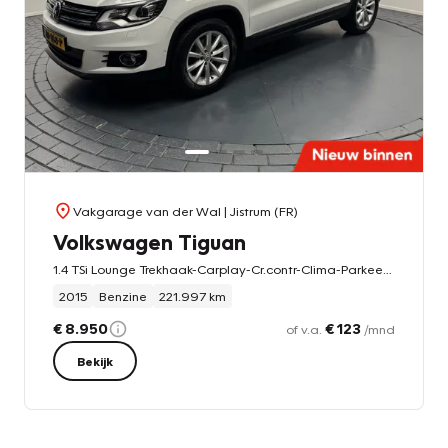
Vakgarage van der Wal
| Jistrum (FR)
Volkswagen Tiguan
1.4 TSi Lounge Trekhaak-Carplay-Cr.contr-Clima-Parkeersensoren-Stoelverwarming-Lm17''velgen
2015
Benzine
221.997 km
€ 8.950
€ 123
of v.a.
/mnd
Bekijk