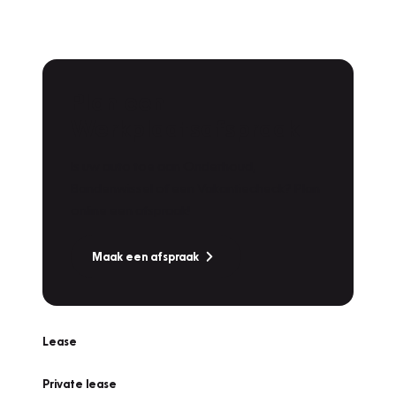
Plan een
Werkplaatsafspraak
Is uw auto toe aan Onderhoud,
Bandenwissel of een Vakantiecheck? Plan
online een afspraak!
Maak een afspraak
Lease
Private lease