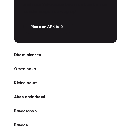
snel naar Vakgarage bij u in de buurt, en ga
zonder zorgen de weg op!
Plan een APK in
Direct plannen
Grote beurt
Kleine beurt
Airco onderhoud
Bandenshop
Banden