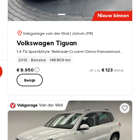
Vakgarage van der Wal
| Jistrum (FR)
Volkswagen Tiguan
1.4 TSi Sport&Style Trekhaak-Cr.contr-Clima-Panoramadak-Parkeersensoren-Stoelverwarming-Lm17''velgen
2012
Benzine
148.809 km
€ 8.950
€ 123
of v.a.
/mnd
Bekijk