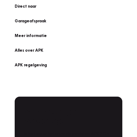
Direct naar
Garageafspraak
Meer informatie
Alles over APK
APK regelgeving
APK Keuring bij
Vakgarage!
Is het weer tijd voor de jaarlijkse APK? Ga