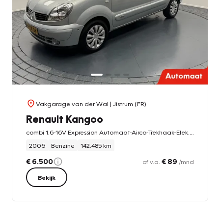
Vakgarage van der Wal
| Jistrum (FR)
Renault Kangoo
combi 1.6-16V Expression Automaat-Airco-Trekhaak-Elek.ramen-Elek.spiegels
2006
Benzine
142.485 km
€ 6.500
€ 89
of v.a.
/mnd
Bekijk