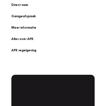
Direct naar
Garageafspraak
Meer informatie
Alles over APK
APK regelgeving
APK Keuring bij
Vakgarage!
Is het weer tijd voor de jaarlijkse APK? Ga