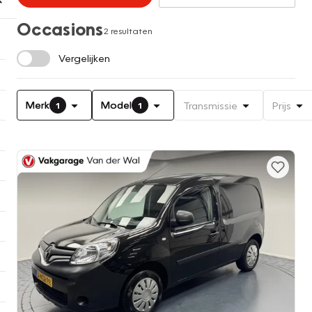
Occasions
2 resultaten
Vergelijken
Merk
Model
Transmissie
Prijs
1
1