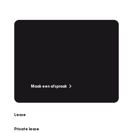
Plan een
Werkplaatsafspraak
Is uw auto toe aan Onderhoud,
Bandenwissel of een Vakantiecheck? Plan
online een afspraak!
Maak een afspraak
Lease
Private lease