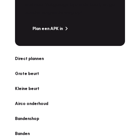
snel naar Vakgarage bij u in de buurt, en ga
zonder zorgen de weg op!
Plan een APK in
Direct plannen
Grote beurt
Kleine beurt
Airco onderhoud
Bandenshop
Banden