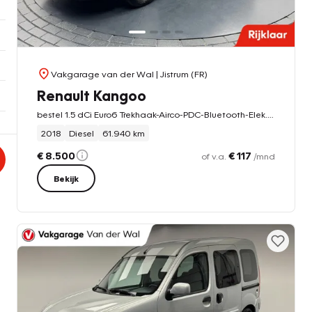
Vakgarage van der Wal
| Jistrum (FR)
Renault Kangoo
bestel 1.5 dCi Euro6 Trekhaak-Airco-PDC-Bluetooth-Elek.ramen-Elek.spiegels
2018
Diesel
61.940 km
€ 8.500
€ 117
of v.a.
/mnd
Bekijk