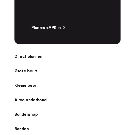
snel naar Vakgarage bij u in de buurt, en ga
zonder zorgen de weg op!
Plan een APK in
Direct plannen
Grote beurt
Kleine beurt
Airco onderhoud
Bandenshop
Banden