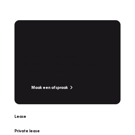
Plan een
Werkplaatsafspraak
Is uw auto toe aan Onderhoud,
Bandenwissel of een Vakantiecheck? Plan
online een afspraak!
Maak een afspraak
Lease
Private lease