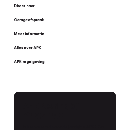
Direct naar
Garageafspraak
Meer informatie
Alles over APK
APK regelgeving
APK Keuring bij
Vakgarage!
Is het weer tijd voor de jaarlijkse APK? Ga