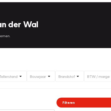
an der Wal
 nemen.
Tellerstand
Bouwjaar
Brandstof
BTW / marge
Filteren