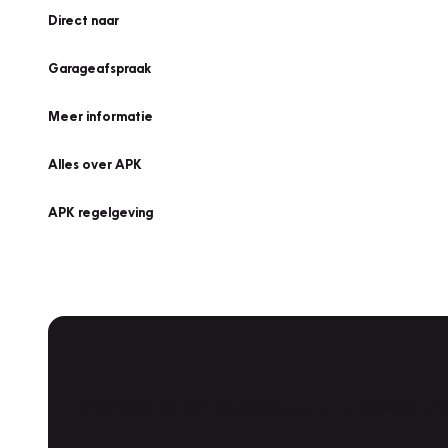
Direct naar
Garageafspraak
Meer informatie
Alles over APK
APK regelgeving
APK Keuring bij Vakgarage!
Is het weer tijd voor de jaarlijkse APK? Ga snel naar V