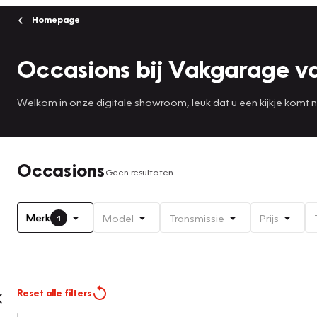
Homepage
Occasions bij Vakgarage v
Welkom in onze digitale showroom, leuk dat u een kijkje komt
Occasions
Geen resultaten
Merk
Model
Transmissie
Prijs
1
Reset alle filters