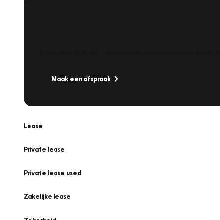
Plan een
Werkplaatsafspraak
Is uw auto toe aan Onderhoud, Bandenwissel of een Va
Maak een afspraak
Lease
Private lease
Private lease used
Zakelijke lease